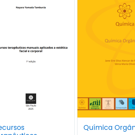
ecursos
Química Orgâni