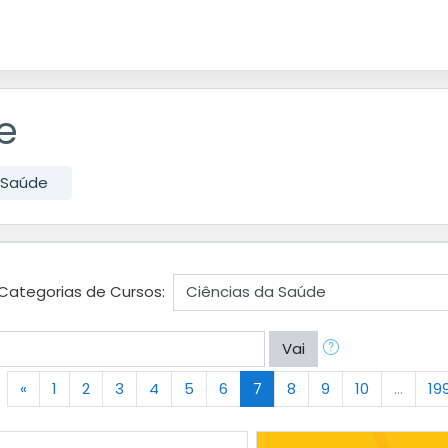
e
 Saúde
Categorias de Cursos:
Vai
Anterior
(atual)
«
1
2
3
4
5
6
7
8
9
10
…
19