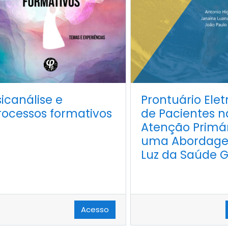
sicanálise e
Prontuário Elet
rocessos formativos
de Pacientes n
Atenção Primá
uma Abordag
Luz da Saúde G
Acesso