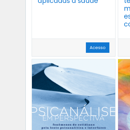
aplicadas à saúde
t
m
e
c
Acesso