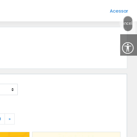
Acessar
Cancelar
Próximo
9
»