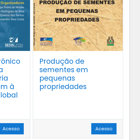
rônico
Produção de
a
sementes em
ria
pequenas
em à
propriedades
lobal
Acesso
Acesso