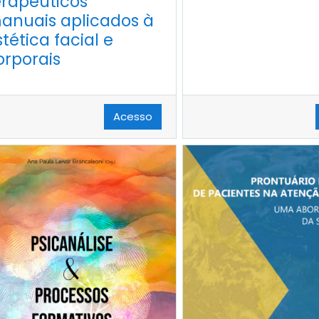
erapêuticos
anuais aplicados à
stética facial e
orporais
Acesso